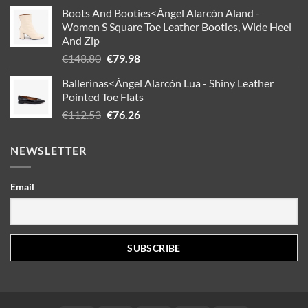
Boots And Booties<Ángel Alarcón Aland -
Women S Square Toe Leather Booties, Wide Heel
And Zip
Oorspronkelijke
Huidige
€
148.80
€
79.98
prijs
prijs
Ballerinas<Ángel Alarcón Lua - Shiny Leather
was:
is:
Pointed Toe Flats
€148.80.
€79.98.
Oorspronkelijke
Huidige
€
112.53
€
76.26
prijs
prijs
was:
is:
NEWSLETTER
€112.53.
€76.26.
Email