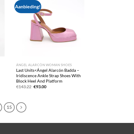
Aanbieding!
d to
Add to
hlist
wishlist
ÁNGEL ALARCÓN WOMAN SHOES
Last Units<Ángel Alarcón Badda –
Iridiscence Ankle Strap Shoes With
Block Heel And Platform
Oorspronkelijke
Huidige
€
143.22
€
93.00
prijs
prijs
was:
is:
€143.22.
€93.00.
15