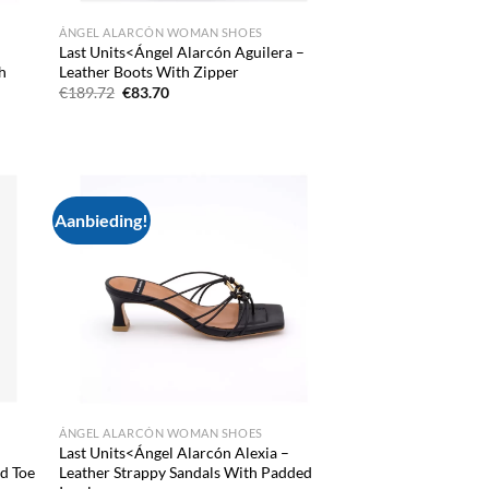
ÁNGEL ALARCÓN WOMAN SHOES
Last Units<Ángel Alarcón Aguilera –
h
Leather Boots With Zipper
Oorspronkelijke
Huidige
€
189.72
€
83.70
prijs
prijs
was:
is:
€189.72.
€83.70.
Aanbieding!
d to
Add to
hlist
wishlist
ÁNGEL ALARCÓN WOMAN SHOES
Last Units<Ángel Alarcón Alexia –
ed Toe
Leather Strappy Sandals With Padded