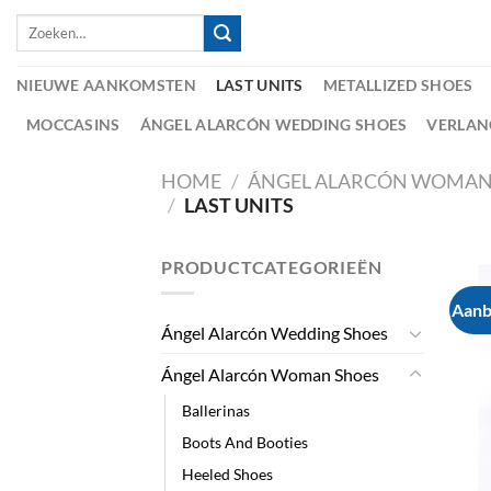
Skip
Zoeken
to
naar:
content
NIEUWE AANKOMSTEN
LAST UNITS
METALLIZED SHOES
MOCCASINS
ÁNGEL ALARCÓN WEDDING SHOES
VERLAN
HOME
/
ÁNGEL ALARCÓN WOMAN
/
LAST UNITS
PRODUCTCATEGORIEËN
Aanb
Ángel Alarcón Wedding Shoes
Ángel Alarcón Woman Shoes
Ballerinas
Boots And Booties
Heeled Shoes