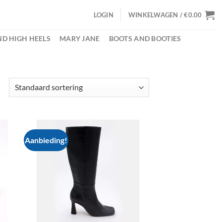
LOGIN
WINKELWAGEN /
€
0.00
D HIGH HEELS
MARY JANE
BOOTS AND BOOTIES
Aanbieding!
d to
Add to
hlist
wishlist