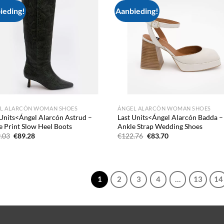
ieding!
Aanbieding!
Add to
Ad
wishlist
wis
L ALARCÓN WOMAN SHOES
ÁNGEL ALARCÓN WOMAN SHOES
 Units<Ángel Alarcón Astrud –
Last Units<Ángel Alarcón Badda –
e Print Slow Heel Boots
Ankle Strap Wedding Shoes
Oorspronkelijke
Huidige
Oorspronkelijke
Huidige
.03
€
89.28
€
122.76
€
83.70
prijs
prijs
prijs
prijs
was:
is:
was:
is:
€159.03.
€89.28.
€122.76.
€83.70.
1
2
3
4
…
13
14