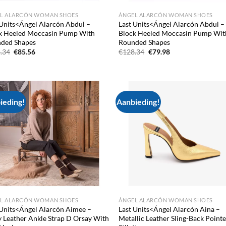
L ALARCÓN WOMAN SHOES
ÁNGEL ALARCÓN WOMAN SHOES
 Units<Ángel Alarcón Abdul –
Last Units<Ángel Alarcón Abdul –
k Heeled Moccasin Pump With
Block Heeled Moccasin Pump Wit
ded Shapes
Rounded Shapes
Oorspronkelijke
Huidige
Oorspronkelijke
Huidige
.34
€
85.56
€
128.34
€
79.98
prijs
prijs
prijs
prijs
was:
is:
was:
is:
€128.34.
€85.56.
€128.34.
€79.98.
ieding!
Aanbieding!
Add to
Ad
wishlist
wis
L ALARCÓN WOMAN SHOES
ÁNGEL ALARCÓN WOMAN SHOES
 Units<Ángel Alarcón Aimee –
Last Units<Ángel Alarcón Aina –
y Leather Ankle Strap D Orsay With
Metallic Leather Sling-Back Point