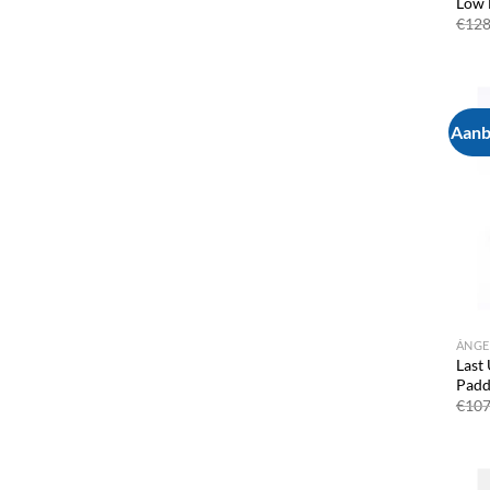
Low 
€
128
Aanb
ÁNGE
Last
Padd
€
107