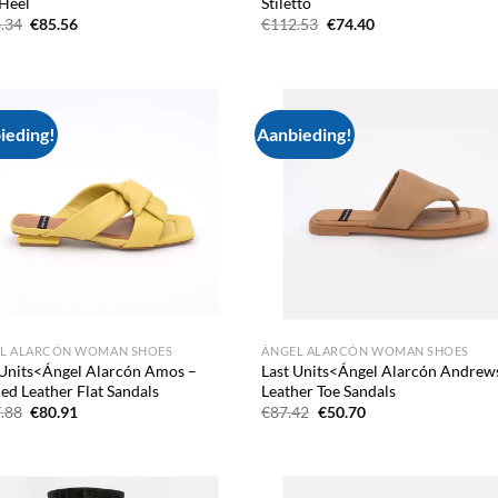
Heel
Stiletto
Oorspronkelijke
Huidige
Oorspronkelijke
Huidige
.34
€
85.56
€
112.53
€
74.40
prijs
prijs
prijs
prijs
was:
is:
was:
is:
€128.34.
€85.56.
€112.53.
€74.40.
ieding!
Aanbieding!
Add to
Ad
wishlist
wis
L ALARCÓN WOMAN SHOES
ÁNGEL ALARCÓN WOMAN SHOES
 Units<Ángel Alarcón Amos –
Last Units<Ángel Alarcón Andrew
ed Leather Flat Sandals
Leather Toe Sandals
Oorspronkelijke
Huidige
Oorspronkelijke
Huidige
.88
€
80.91
€
87.42
€
50.70
prijs
prijs
prijs
prijs
was:
is:
was:
is:
€107.88.
€80.91.
€87.42.
€50.70.