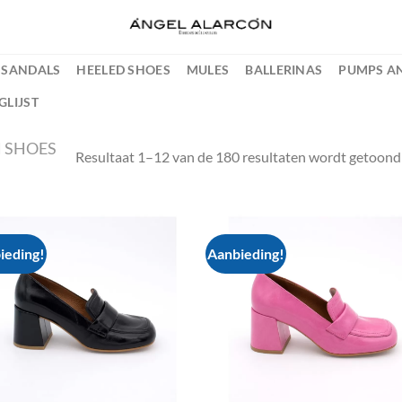
SANDALS
HEELED SHOES
MULES
BALLERINAS
PUMPS AN
GLIJST
 SHOES
Resultaat 1–12 van de 180 resultaten wordt getoond
ieding!
Aanbieding!
Add to
Ad
wishlist
wis