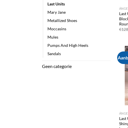
Last Units
ÁNGE
Mary Jane
Last
Bloc
Metallized Shoes
Roun
Moccasins
€
128
Mules
Pumps And High Heels
Sandals
Aanb
Geen categorie
ÁNGE
Last
Shin