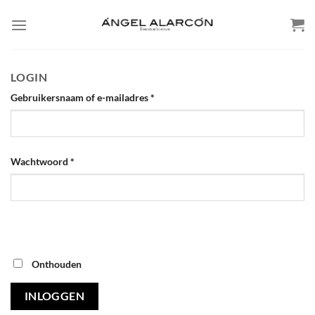
Skip
to
content
LOGIN
Gebruikersnaam of e-mailadres
*
Wachtwoord
*
Onthouden
INLOGGEN