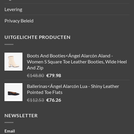
Levering
Privacy Beleid
UITGELICHTE PRODUCTEN
Boots And Booties<Ángel Alarcón Aland -
Women S Square Toe Leather Booties, Wide Heel
And Zip
Oorspronkelijke
Huidige
€
148.80
€
79.98
prijs
prijs
Ballerinas<Ángel Alarcón Lua - Shiny Leather
was:
is:
Pointed Toe Flats
€148.80.
€79.98.
Oorspronkelijke
Huidige
€
112.53
€
76.26
prijs
prijs
was:
is:
NEWSLETTER
€112.53.
€76.26.
Email