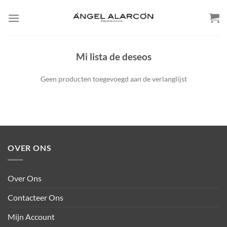
Skip
to
content
Mi lista de deseos
Geen producten toegevoegd aan de verlanglijst
OVER ONS
Over Ons
Contacteer Ons
Mijn Account