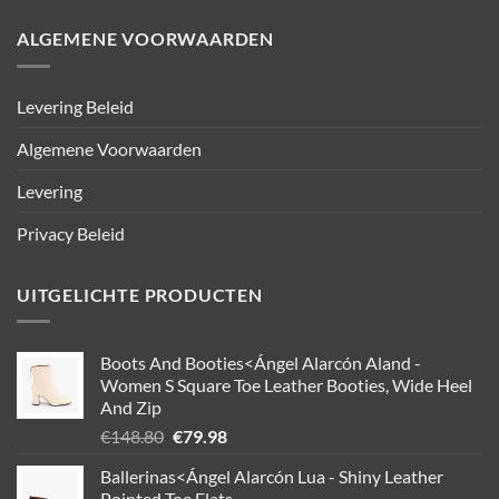
ALGEMENE VOORWAARDEN
Levering Beleid
Algemene Voorwaarden
Levering
Privacy Beleid
UITGELICHTE PRODUCTEN
Boots And Booties<Ángel Alarcón Aland -
Women S Square Toe Leather Booties, Wide Heel
And Zip
Oorspronkelijke
Huidige
€
148.80
€
79.98
prijs
prijs
Ballerinas<Ángel Alarcón Lua - Shiny Leather
was:
is:
Pointed Toe Flats