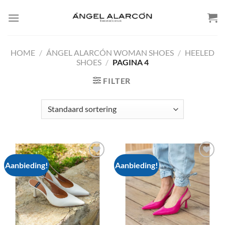
Skip
to
content
HOME
/
ÁNGEL ALARCÓN WOMAN SHOES
/
HEELED
SHOES
/
PAGINA 4
FILTER
Aanbieding!
Aanbieding!
Add to
Add to
wishlist
wishlist