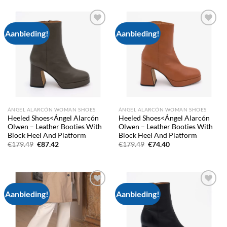
€179.49.
€88.35.
€179.49.
€88.35.
Aanbieding!
Aanbieding!
Add to
Add to
wishlist
wishlist
ÁNGEL ALARCÓN WOMAN SHOES
ÁNGEL ALARCÓN WOMAN SHOES
Heeled Shoes<Ángel Alarcón
Heeled Shoes<Ángel Alarcón
Olwen – Leather Booties With
Olwen – Leather Booties With
Block Heel And Platform
Block Heel And Platform
Oorspronkelijke
Huidige
Oorspronkelijke
Huidige
€
179.49
€
87.42
€
179.49
€
74.40
prijs
prijs
prijs
prijs
was:
is:
was:
is:
€179.49.
€87.42.
€179.49.
€74.40.
Aanbieding!
Aanbieding!
Add to
Add to
wishlist
wishlist