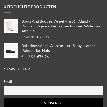
UITGELICHTE PRODUCTEN
Boots And Booties<Ángel Alarcón Aland -
Women S Square Toe Leather Booties, Wide Heel
And Zip
Oorspronkelijke
Huidige
€
148.80
€
79.98
prijs
prijs
Ballerinas<Ángel Alarcón Lua - Shiny Leather
was:
is:
Pointed Toe Flats
€148.80.
€79.98.
Oorspronkelijke
Huidige
€
112.53
€
76.26
prijs
prijs
was:
is:
NEWSLETTER
€112.53.
€76.26.
Email