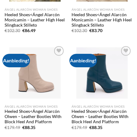
ÁNGEL ALARCÓN WOMAN SHOES
ÁNGEL ALARCÓN WOMAN SHOES
Heeled Shoes<Ángel Alarcón
Heeled Shoes<Ángel Alarcón
Monicamin – Leather High Heel
Monicamin – Leather High Heel
Slingback Stilleto
Slingback Stilleto
Oorspronkelijke
Huidige
Oorspronkelijke
Huidige
€
102.30
€
86.49
€
102.30
€
83.70
prijs
prijs
prijs
prijs
was:
is:
was:
is:
€102.30.
€86.49.
€102.30.
€83.70.
Aanbieding!
Aanbieding!
Add to
Add to
wishlist
wishlist
ÁNGEL ALARCÓN WOMAN SHOES
ÁNGEL ALARCÓN WOMAN SHOES
Heeled Shoes<Ángel Alarcón
Heeled Shoes<Ángel Alarcón
Olwen – Leather Booties With
Olwen – Leather Booties With
Block Heel And Platform
Block Heel And Platform
Oorspronkelijke
Huidige
Oorspronkelijke
Huidige
€
179.49
€
88.35
€
179.49
€
88.35
prijs
prijs
prijs
prijs
was:
is:
was:
is: