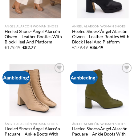
ÁNGEL ALARCÓN WOMAN SHOES
ÁNGEL ALARCÓN WOMAN SHOES
Heeled Shoes<Ángel Alarcón
Heeled Shoes<Ángel Alarcón
Olwen – Leather Booties With
Olwen – Leather Booties With
Block Heel And Platform
Block Heel And Platform
Oorspronkelijke
Huidige
Oorspronkelijke
Huidige
€
179.49
€
82.77
€
179.49
€
86.49
prijs
prijs
prijs
prijs
was:
is:
was:
is:
€179.49.
€82.77.
€179.49.
€86.49.
Aanbieding!
Aanbieding!
Add to
Add to
wishlist
wishlist
ÁNGEL ALARCÓN WOMAN SHOES
ÁNGEL ALARCÓN WOMAN SHOES
Heeled Shoes<Ángel Alarcón
Heeled Shoes<Ángel Alarcón
Pacuare – Ankle Boots With
Pacuare – Ankle Boots With