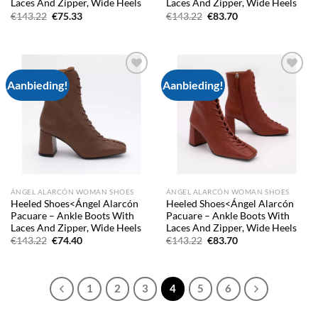
Laces And Zipper, Wide Heels
Laces And Zipper, Wide Heels
Oorspronkelijke
Huidige
Oorspronkelijke
Huidige
€
143.22
€
75.33
€
143.22
€
83.70
prijs
prijs
prijs
prijs
was:
is:
was:
is:
€143.22.
€75.33.
€143.22.
€83.70.
Aanbieding!
Aanbieding!
Add to
Add to
wishlist
wishlist
ÁNGEL ALARCÓN WOMAN SHOES
ÁNGEL ALARCÓN WOMAN SHOES
Heeled Shoes<Ángel Alarcón
Heeled Shoes<Ángel Alarcón
Pacuare – Ankle Boots With
Pacuare – Ankle Boots With
Laces And Zipper, Wide Heels
Laces And Zipper, Wide Heels
Oorspronkelijke
Huidige
Oorspronkelijke
Huidige
€
143.22
€
74.40
€
143.22
€
83.70
prijs
prijs
prijs
prijs
was:
is:
was:
is:
€143.22.
€74.40.
€143.22.
€83.70.
1
2
3
4
5
6