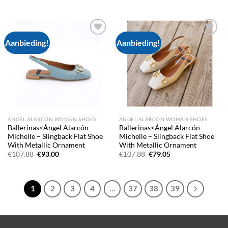
€112.53.
€76.26.
was:
is:
€107.88.
€89.28.
Aanbieding!
Aanbieding!
Add to
Add to
wishlist
wishlist
ÁNGEL ALARCÓN WOMAN SHOES
ÁNGEL ALARCÓN WOMAN SHOES
Ballerinas<Ángel Alarcón
Ballerinas<Ángel Alarcón
Michelle – Slingback Flat Shoe
Michelle – Slingback Flat Shoe
With Metallic Ornament
With Metallic Ornament
Oorspronkelijke
Huidige
Oorspronkelijke
Huidige
€
107.88
€
93.00
€
107.88
€
79.05
prijs
prijs
prijs
prijs
was:
is:
was:
is:
€107.88.
€93.00.
€107.88.
€79.05.
1
2
3
4
…
37
38
39