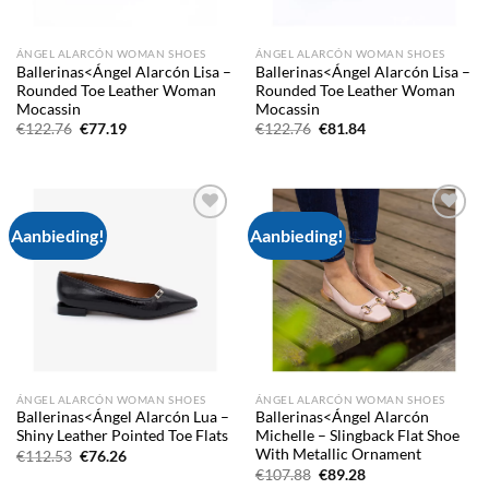
ÁNGEL ALARCÓN WOMAN SHOES
ÁNGEL ALARCÓN WOMAN SHOES
Ballerinas<Ángel Alarcón Lisa –
Ballerinas<Ángel Alarcón Lisa –
Rounded Toe Leather Woman
Rounded Toe Leather Woman
Mocassin
Mocassin
Oorspronkelijke
Huidige
Oorspronkelijke
Huidige
€
122.76
€
77.19
€
122.76
€
81.84
prijs
prijs
prijs
prijs
was:
is:
was:
is:
€122.76.
€77.19.
€122.76.
€81.84.
Aanbieding!
Aanbieding!
Add to
Add to
wishlist
wishlist
ÁNGEL ALARCÓN WOMAN SHOES
ÁNGEL ALARCÓN WOMAN SHOES
Ballerinas<Ángel Alarcón Lua –
Ballerinas<Ángel Alarcón
Shiny Leather Pointed Toe Flats
Michelle – Slingback Flat Shoe
With Metallic Ornament
Oorspronkelijke
Huidige
€
112.53
€
76.26
prijs
prijs
Oorspronkelijke
Huidige
€
107.88
€
89.28
was:
is:
prijs
prijs