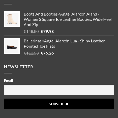
Boots And Booties<Ángel Alarcón Aland -
Women S Square Toe Leather Booties, Wide Heel
And Zip
Oorspronkelijke
Huidige
€
148.80
€
79.98
prijs
prijs
Ballerinas<Ángel Alarcón Lua - Shiny Leather
was:
is:
Pointed Toe Flats
€148.80.
€79.98.
Oorspronkelijke
Huidige
€
112.53
€
76.26
prijs
prijs
was:
is:
NEWSLETTER
€112.53.
€76.26.
Email