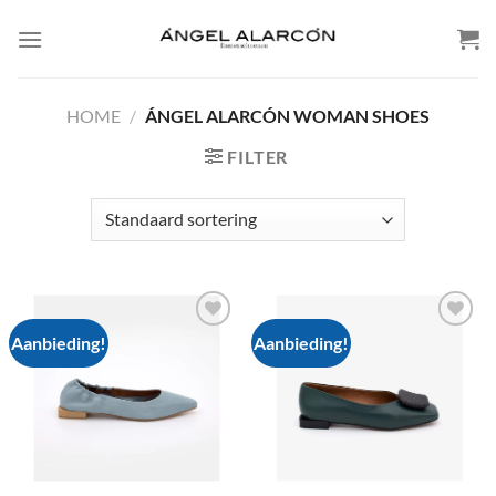
Skip
to
content
HOME
/
ÁNGEL ALARCÓN WOMAN SHOES
FILTER
Aanbieding!
Aanbieding!
Add to
Add to
wishlist
wishlist