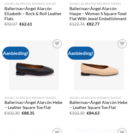
ÁNGEL ALARCÓN WOMAN SHOES
ÁNGEL ALARCÓN WOMAN SHOES
Ballerinas<Ángel Alarcón
Ballerinas<Ángel Alarcón
Elizabeth – Rock & Roll Leather
Haspe – Women S Square-Toed
Flats
Flat With Jewel Embellishment
Oorspronkelijke
Huidige
Oorspronkelijke
Huidige
€
92.07
€
62.61
€
122.76
€
82.77
prijs
prijs
prijs
prijs
was:
is:
was:
is:
€92.07.
€62.61.
€122.76.
€82.77.
Aanbieding!
Aanbieding!
Add to
Add to
wishlist
wishlist
ÁNGEL ALARCÓN WOMAN SHOES
ÁNGEL ALARCÓN WOMAN SHOES
Ballerinas<Ángel Alarcón Hebe
Ballerinas<Ángel Alarcón Hebe
– Leather Square Toe Flat
– Leather Square Toe Flat
Oorspronkelijke
Huidige
Oorspronkelijke
Huidige
€
102.30
€
88.35
€
102.30
€
84.63
prijs
prijs
prijs
prijs
was:
is:
was:
is:
€102.30.
€88.35.
€102.30.
€84.63.