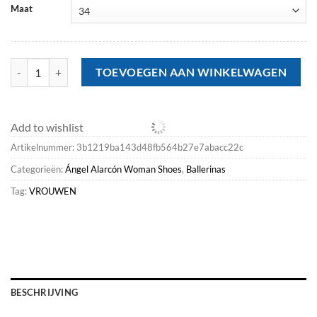
Maat
Ballerinas<Ángel Alarcón Hebe - Leather Square Toe Flat aantal
TOEVOEGEN AAN WINKELWAGEN
Add to wishlist
Artikelnummer:
3b1219ba143d48fb564b27e7abacc22c
Categorieën:
Ángel Alarcón Woman Shoes
,
Ballerinas
Tag:
VROUWEN
BESCHRIJVING