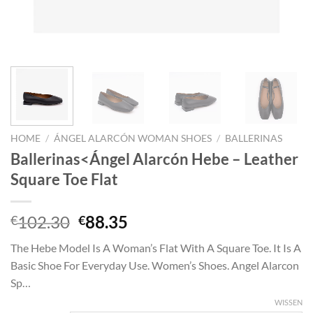
HOME
/
ÁNGEL ALARCÓN WOMAN SHOES
/
BALLERINAS
Ballerinas<Ángel Alarcón Hebe – Leather
Square Toe Flat
Oorspronkelijke
Huidige
102.30
88.35
€
€
prijs
prijs
The Hebe Model Is A Woman’s Flat With A Square Toe. It Is A
was:
is:
Basic Shoe For Everyday Use. Women’s Shoes. Angel Alarcon
€102.30.
€88.35.
Sp…
WISSEN