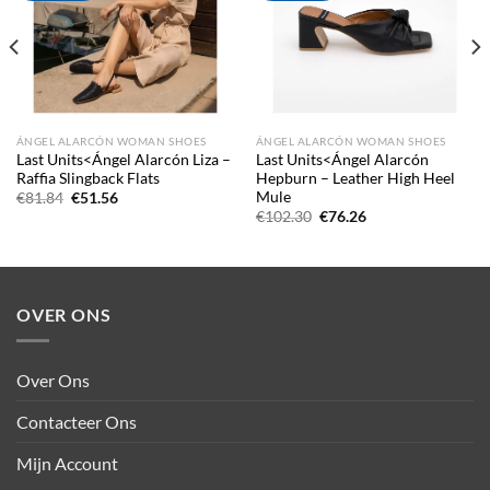
ÁNGEL ALARCÓN WOMAN SHOES
ÁNGEL ALARCÓN WOMAN SHOES
Last Units<Ángel Alarcón Liza –
Last Units<Ángel Alarcón
Raffia Slingback Flats
Hepburn – Leather High Heel
Mule
Oorspronkelijke
Huidige
€
81.84
€
51.56
prijs
prijs
Oorspronkelijke
Huidige
€
102.30
€
76.26
was:
is:
prijs
prijs
€81.84.
€51.56.
was:
is:
€102.30.
€76.26.
OVER ONS
Over Ons
Contacteer Ons
Mijn Account