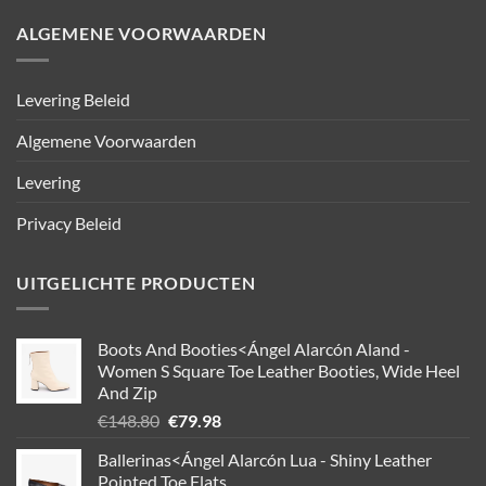
ALGEMENE VOORWAARDEN
Levering Beleid
Algemene Voorwaarden
Levering
Privacy Beleid
UITGELICHTE PRODUCTEN
Boots And Booties<Ángel Alarcón Aland -
Women S Square Toe Leather Booties, Wide Heel
And Zip
Oorspronkelijke
Huidige
€
148.80
€
79.98
prijs
prijs
Ballerinas<Ángel Alarcón Lua - Shiny Leather
was:
is:
Pointed Toe Flats