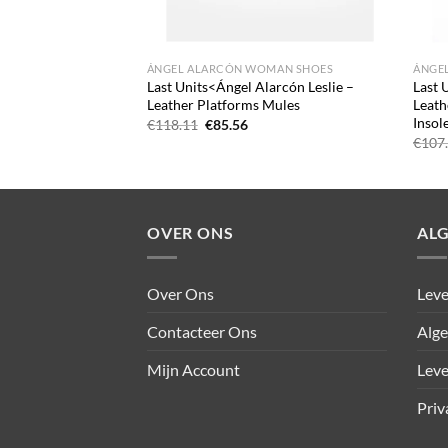
MAN SHOES
ÁNGEL ALARCÓN WOMAN SHOES
ÁNGE
Alarcón Hepburn –
Last Units<Ángel Alarcón Leslie –
Last 
 Mule
Leather Platforms Mules
Leath
Insol
elijke
idige
Oorspronkelijke
Huidige
€
118.11
€
85.56
js
prijs
prijs
€
107
was:
is:
6.26.
€118.11.
€85.56.
OVER ONS
AL
Over Ons
Leve
Contacteer Ons
Alg
Mijn Account
Leve
Priv