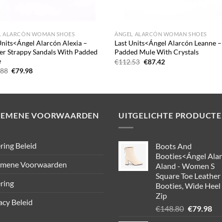
L ALARCÓN WOMAN SHOES
ÁNGEL ALARCÓN WOMAN SHOES
Units<Ángel Alarcón Alexia –
Last Units<Ángel Alarcón Leanne –
er Strappy Sandals With Padded
Padded Mule With Crystals
e
Oorspronkelijke
Huidige
€
112.53
€
87.42
prijs
prijs
Oorspronkelijke
Huidige
.88
€
79.98
was:
is:
prijs
prijs
€112.53.
€87.42.
was:
is:
€107.88.
€79.98.
GEMENE VOORWAARDEN
UITGELICHTE PRODUCT
ring Beleid
Boots And
Booties<Ángel Ala
emene Voorwaarden
Aland - Women S
Square Toe Leather
ring
Booties, Wide Heel
Zip
acy Beleid
Oorspronk
Hu
€
148.80
€
79.98
prijs
pri