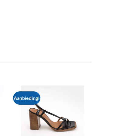
Aanbieding!
 to
Add to
list
wishlist