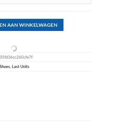
 - Shiny Texturized Padded Leather Sandal aantal
EN AAN WINKELWAGEN
35fd36cc260cfe7f
Shoes
,
Last Units