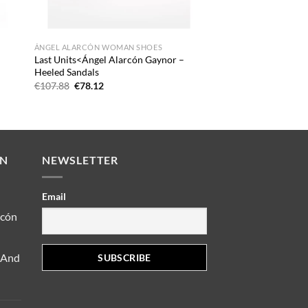
ÁNGEL ALARCÓN WOMAN SHOES
Last Units<Ángel Alarcón Gaynor –
Heeled Sandals
Oorspronkelijke
Huidige
€
107.88
€
78.12
prijs
prijs
was:
is:
€107.88.
€78.12.
EN
NEWSLETTER
Email
rcón
 And
elijke
idige
js