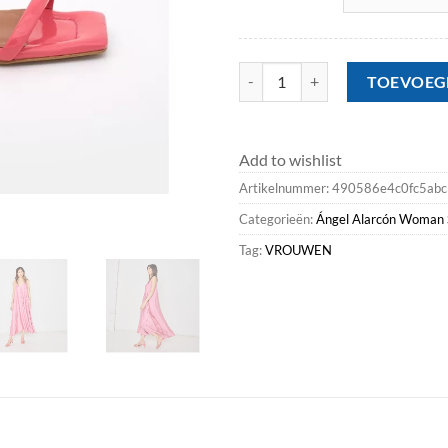
Last Units<Ángel Alarcón Jeanette
TOEVOEG
Add to wishlist
Artikelnummer:
490586e4c0fc5abc
Categorieën:
Ángel Alarcón Woman 
Tag:
VROUWEN