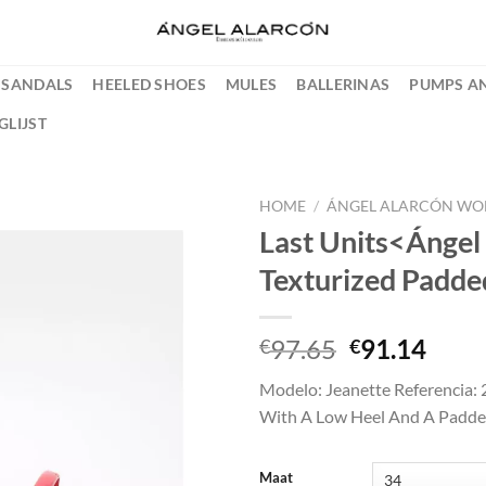
SANDALS
HEELED SHOES
MULES
BALLERINAS
PUMPS AN
GLIJST
HOME
/
ÁNGEL ALARCÓN WO
Last Units<Ángel 
Add to
Texturized Padde
wishlist
Oorspronke
Huid
97.65
91.14
€
€
prijs
prijs
Modelo: Jeanette Referencia:
was:
is:
With A Low Heel And A Padde
€97.65.
€91.
Maat