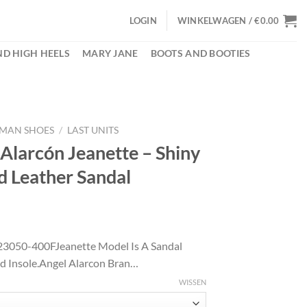
LOGIN
WINKELWAGEN /
€
0.00
D HIGH HEELS
MARY JANE
BOOTS AND BOOTIES
MAN SHOES
/
LAST UNITS
Alarcón Jeanette – Shiny
d Leather Sandal
lijke
ige
 23050-400FJeanette Model Is A Sandal
d Insole.Angel Alarcon Bran…
14.
WISSEN