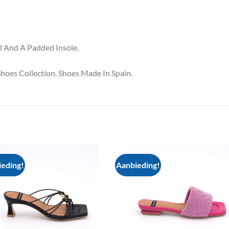
l And A Padded Insole.
hoes Collection. Shoes Made In Spain.
eding!
Aanbieding!
Add to
Add
wishlist
wish