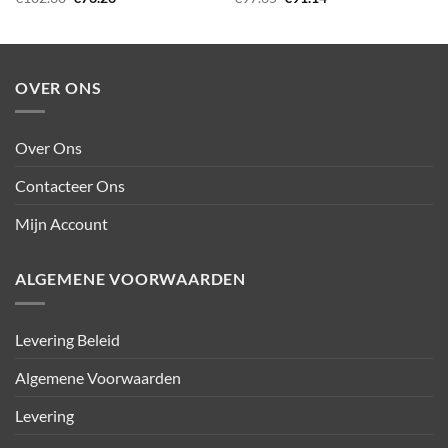
prijs
prijs
prijs
prijs
was:
is:
was:
is:
€102.30.
€76.26.
€97.65.
€91.14.
OVER ONS
Over Ons
Contacteer Ons
Mijn Account
ALGEMENE VOORWAARDEN
Levering Beleid
Algemene Voorwaarden
Levering