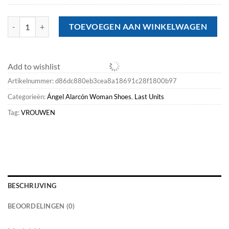
Last Units<Ángel Alarcón Liza - Raffia Slingback Flats aantal
TOEVOEGEN AAN WINKELWAGEN
Add to wishlist
Artikelnummer:
d86dc880eb3cea8a18691c28f1800b97
Categorieën:
Ángel Alarcón Woman Shoes
,
Last Units
Tag:
VROUWEN
BESCHRIJVING
BEOORDELINGEN (0)