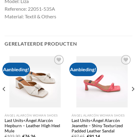
Model: Liza
Reference: 22051-535A
Material: Textil & Others
GERELATEERDE PRODUCTEN
Aanbieding!
Aanbieding!
Add to
Add to
wishlist
wishlist
ÁNGEL ALARCÓN WOMAN SHOES
ÁNGEL ALARCÓN WOMAN SHOES
Last Units<Ángel Alarcón
Last Units<Ángel Alarcón
Hepburn – Leather High Heel
Jeanette – Shiny Texturized
Mule
Padded Leather Sandal
Oorspronkelijke
Huidige
Oorspronkelijke
Huidige
€
102.30
€
76.26
€
97.65
€
91.14