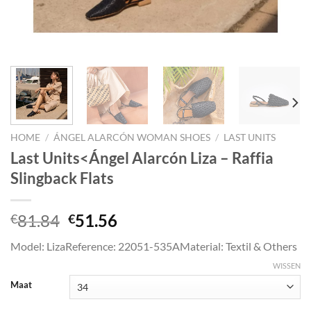
HOME
/
ÁNGEL ALARCÓN WOMAN SHOES
/
LAST UNITS
Last Units<Ángel Alarcón Liza – Raffia
Slingback Flats
Oorspronkelijke
Huidige
81.84
51.56
€
€
prijs
prijs
Model: LizaReference: 22051-535AMaterial: Textil & Others
was:
is:
€81.84.
€51.56.
WISSEN
Maat