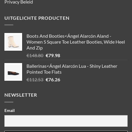
Privacy Beleid
UITGELICHTE PRODUCTEN
Boots And Booties<Ángel Alarcón Aland -
Women S Square Toe Leather Booties, Wide Heel
And Zip
Oorspronkelijke
Huidige
€
148.80
€
79.98
prijs
prijs
Ballerinas<Ángel Alarcón Lua - Shiny Leather
was:
is:
Pointed Toe Flats
€148.80.
€79.98.
Oorspronkelijke
Huidige
€
112.53
€
76.26
prijs
prijs
was:
is:
NEWSLETTER
€112.53.
€76.26.
Email