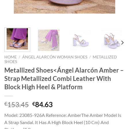
HOME
/
ÁNGEL ALARCÓN WOMAN SHOES
/
METALLIZED
SHOES
Metallized Shoes<Ángel Alarcón Amber –
Strap Metallized Combi Leather With
Block High Heel & Platform
Oorspronkelijke
Huidige
153.45
84.63
€
€
prijs
prijs
Model: 23085-926A Reference: AmberThe Amber Model Is
was:
is:
A Strap Sandal. It Has A High Block Heel (10 Cm) And
€153.45.
€84.63.