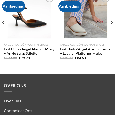
Aanbieding!
Aanbieding!
Add to
Add to
wishlist
wishlist
ÁNGEL ALARCÓN WOMAN SHOES
ÁNGEL ALARCÓN WOMAN SHOES
Last Units<Ángel Alarcón Missy
Last Units<Ángel Alarcón Leslie
– Ankle Strap Stiletto
– Leather Platforms Mules
Oorspronkelijke
Huidige
Oorspronkelijke
Huidige
€
107.88
€
79.98
€
118.11
€
84.63
prijs
prijs
prijs
prijs
was:
is:
was:
is:
€107.88.
€79.98.
€118.11.
€84.63.
OVER ONS
Over Ons
Contacteer Ons