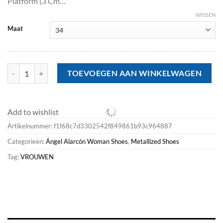
Platform (3 Cm…
WISSEN
Maat
Metallized Shoes<Ángel Alarcón Amber - Strap Metallized Combi Leat
TOEVOEGEN AAN WINKELWAGEN
Add to wishlist
Artikelnummer:
f1f68c7d3302542f849861b93c964887
Categorieën:
Ángel Alarcón Woman Shoes
,
Metallized Shoes
Tag:
VROUWEN