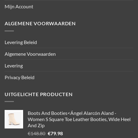
Mijn Account
ALGEMENE VOORWAARDEN
Levering Beleid
Algemene Voorwaarden
Levering
Privacy Beleid
UITGELICHTE PRODUCTEN
Boots And Booties<Ángel Alarcón Aland -
Women S Square Toe Leather Booties, Wide Heel
And Zip
Oorspronkelijke
Huidige
€
148.80
€
79.98